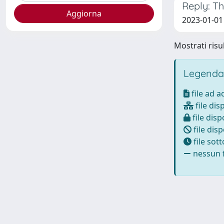
Reply: T
2023-01-01
Mostrati risul
Legenda
file ad 
file dis
file disp
file disp
file sot
nessun f