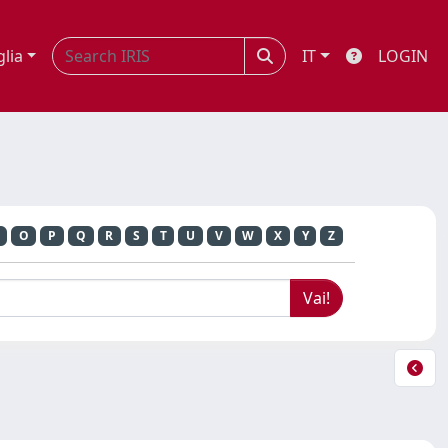
glia
IT
LOGIN
O
P
Q
R
S
T
U
V
W
X
Y
Z