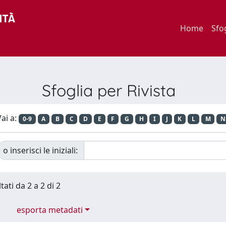
Home
Sfo
Sfoglia per Rivista
ai a:
0-9
A
B
C
D
E
F
G
H
I
J
K
L
M
N
o inserisci le iniziali:
tati da 2 a 2 di 2
esporta metadati