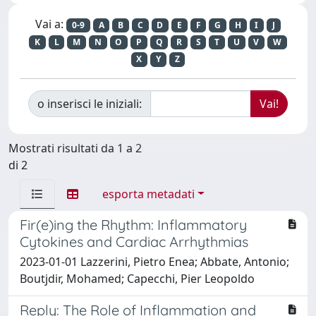
Vai a:
0-9
A
B
C
D
E
F
G
H
I
J
K
L
M
N
O
P
Q
R
S
T
U
V
W
X
Y
Z
o inserisci le iniziali:
Mostrati risultati da 1 a 2
di 2
esporta metadati
Fir(e)ing the Rhythm: Inflammatory
Cytokines and Cardiac Arrhythmias
2023-01-01 Lazzerini, Pietro Enea; Abbate, Antonio;
Boutjdir, Mohamed; Capecchi, Pier Leopoldo
Reply: The Role of Inflammation and