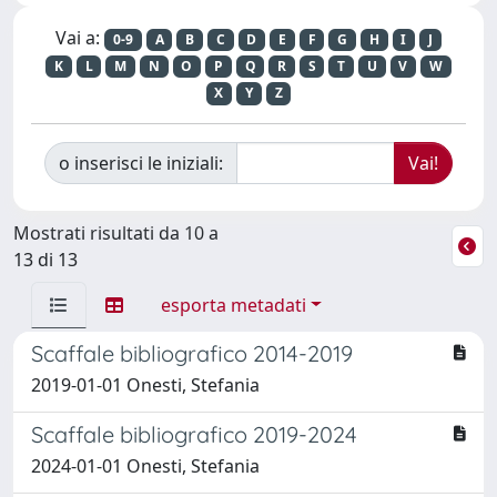
Vai a:
0-9
A
B
C
D
E
F
G
H
I
J
K
L
M
N
O
P
Q
R
S
T
U
V
W
X
Y
Z
o inserisci le iniziali:
Mostrati risultati da 10 a
13 di 13
esporta metadati
Scaffale bibliografico 2014-2019
2019-01-01 Onesti, Stefania
Scaffale bibliografico 2019-2024
2024-01-01 Onesti, Stefania