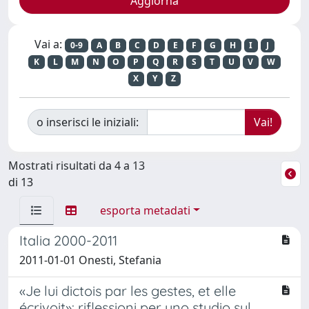
Vai a:
0-9
A
B
C
D
E
F
G
H
I
J
K
L
M
N
O
P
Q
R
S
T
U
V
W
X
Y
Z
o inserisci le iniziali:
Mostrati risultati da 4 a 13
di 13
esporta metadati
Italia 2000-2011
2011-01-01 Onesti, Stefania
«Je lui dictois par les gestes, et elle
écrivoit»: riflessioni per uno studio sul