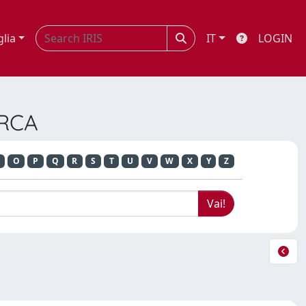
glia
IT
LOGIN
ERCA
O
P
Q
R
S
T
U
V
W
X
Y
Z