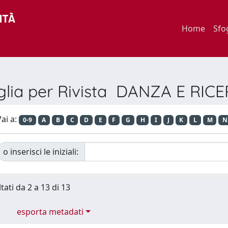
Home
Sfo
glia per Rivista DANZA E RIC
ai a:
0-9
A
B
C
D
E
F
G
H
I
J
K
L
M
N
o inserisci le iniziali:
tati da 2 a 13 di 13
esporta metadati