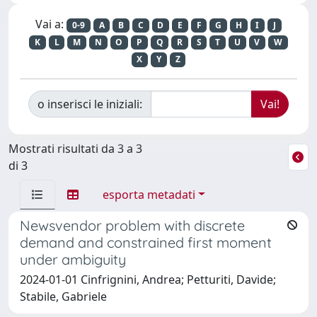
Vai a:
0-9
A
B
C
D
E
F
G
H
I
J
K
L
M
N
O
P
Q
R
S
T
U
V
W
X
Y
Z
o inserisci le iniziali:
Mostrati risultati da 3 a 3
di 3
esporta metadati
Newsvendor problem with discrete
demand and constrained first moment
under ambiguity
2024-01-01 Cinfrignini, Andrea; Petturiti, Davide;
Stabile, Gabriele