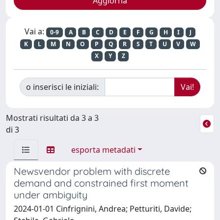
Vai a:
0-9
A
B
C
D
E
F
G
H
I
J
K
L
M
N
O
P
Q
R
S
T
U
V
W
X
Y
Z
o inserisci le iniziali:
Mostrati risultati da 3 a 3
di 3
esporta metadati
Newsvendor problem with discrete
demand and constrained first moment
under ambiguity
2024-01-01 Cinfrignini, Andrea; Petturiti, Davide;