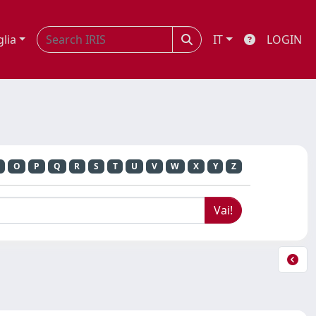
glia
IT
LOGIN
O
P
Q
R
S
T
U
V
W
X
Y
Z