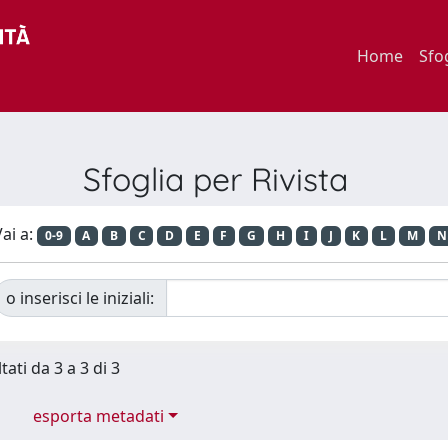
Home
Sfo
Sfoglia per Rivista
ai a:
0-9
A
B
C
D
E
F
G
H
I
J
K
L
M
N
o inserisci le iniziali:
tati da 3 a 3 di 3
esporta metadati