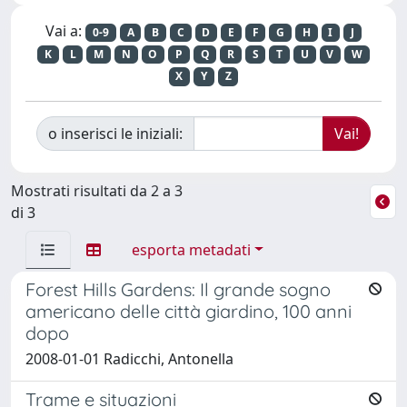
Vai a:
0-9
A
B
C
D
E
F
G
H
I
J
K
L
M
N
O
P
Q
R
S
T
U
V
W
X
Y
Z
o inserisci le iniziali:
Mostrati risultati da 2 a 3
di 3
esporta metadati
Forest Hills Gardens: Il grande sogno
americano delle città giardino, 100 anni
dopo
2008-01-01 Radicchi, Antonella
Trame e situazioni