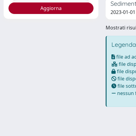
Sediment
2023-01-01 
Mostrati risul
Legenda
file ad 
file dis
file disp
file disp
file sot
nessun f