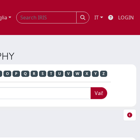
glia
IT
LOGIN
PHY
O
P
Q
R
S
T
U
V
W
X
Y
Z