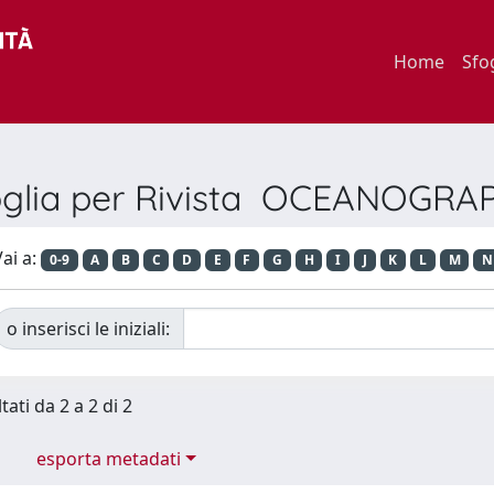
Home
Sfo
oglia per Rivista OCEANOGRA
ai a:
0-9
A
B
C
D
E
F
G
H
I
J
K
L
M
N
o inserisci le iniziali:
tati da 2 a 2 di 2
esporta metadati