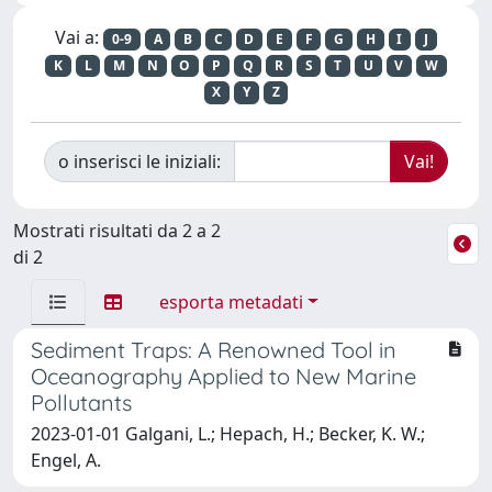
Vai a:
0-9
A
B
C
D
E
F
G
H
I
J
K
L
M
N
O
P
Q
R
S
T
U
V
W
X
Y
Z
o inserisci le iniziali:
Mostrati risultati da 2 a 2
di 2
esporta metadati
Sediment Traps: A Renowned Tool in
Oceanography Applied to New Marine
Pollutants
2023-01-01 Galgani, L.; Hepach, H.; Becker, K. W.;
Engel, A.