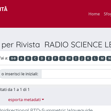
Home
Sfo
a per Rivista RADIO SCIENCE 
ai a:
0-9
A
B
C
D
E
F
G
H
I
J
K
L
M
N
o inserisci le iniziali:
tati da 1 a 1 di 1
esporta metadati
 Unidirectional PTD-Symmetric Waveguide