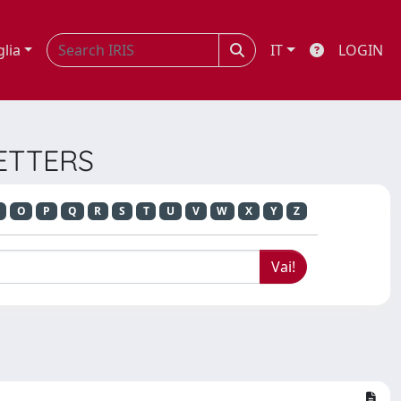
glia
IT
LOGIN
LETTERS
O
P
Q
R
S
T
U
V
W
X
Y
Z