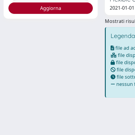
2021-01-01 
Mostrati risul
Legenda
file ad 
file dis
file disp
file disp
file sot
nessun f