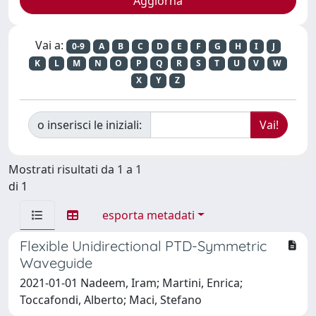
Vai a:
0-9
A
B
C
D
E
F
G
H
I
J
K
L
M
N
O
P
Q
R
S
T
U
V
W
X
Y
Z
o inserisci le iniziali:
Mostrati risultati da 1 a 1
di 1
esporta metadati
Flexible Unidirectional PTD-Symmetric
Waveguide
2021-01-01 Nadeem, Iram; Martini, Enrica;
Toccafondi, Alberto; Maci, Stefano