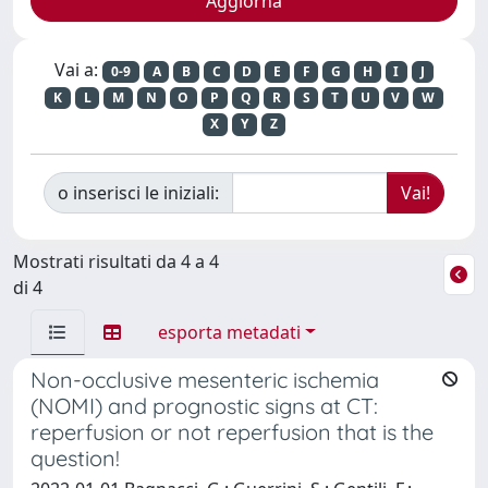
Vai a:
0-9
A
B
C
D
E
F
G
H
I
J
K
L
M
N
O
P
Q
R
S
T
U
V
W
X
Y
Z
o inserisci le iniziali:
Mostrati risultati da 4 a 4
di 4
esporta metadati
Non-occlusive mesenteric ischemia
(NOMI) and prognostic signs at CT:
reperfusion or not reperfusion that is the
question!