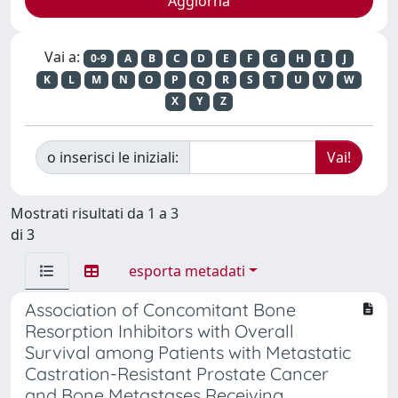
Vai a:
0-9
A
B
C
D
E
F
G
H
I
J
K
L
M
N
O
P
Q
R
S
T
U
V
W
X
Y
Z
o inserisci le iniziali:
Mostrati risultati da 1 a 3
di 3
esporta metadati
Association of Concomitant Bone
Resorption Inhibitors with Overall
Survival among Patients with Metastatic
Castration-Resistant Prostate Cancer
and Bone Metastases Receiving