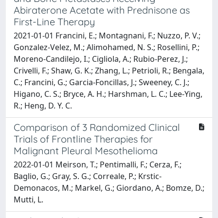
Abiraterone Acetate with Prednisone as
First-Line Therapy
2021-01-01 Francini, E.; Montagnani, F.; Nuzzo, P. V.;
Gonzalez-Velez, M.; Alimohamed, N. S.; Rosellini, P.;
Moreno-Candilejo, I.; Cigliola, A.; Rubio-Perez, J.;
Crivelli, F.; Shaw, G. K.; Zhang, L.; Petrioli, R.; Bengala,
C.; Francini, G.; Garcia-Foncillas, J.; Sweeney, C. J.;
Higano, C. S.; Bryce, A. H.; Harshman, L. C.; Lee-Ying,
R.; Heng, D. Y. C.
Comparison of 3 Randomized Clinical
Trials of Frontline Therapies for
Malignant Pleural Mesothelioma
2022-01-01 Meirson, T.; Pentimalli, F.; Cerza, F.;
Baglio, G.; Gray, S. G.; Correale, P.; Krstic-
Demonacos, M.; Markel, G.; Giordano, A.; Bomze, D.;
Mutti, L.