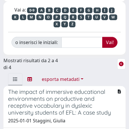
Vai a:
0-9
A
B
C
D
E
F
G
H
I
J
K
L
M
N
O
P
Q
R
S
T
U
V
W
X
Y
Z
o inserisci le iniziali:
Mostrati risultati da 2 a 4
di 4
esporta metadati
The impact of immersive educational
environments on productive and
receptive vocabulary in dyslexic
university students of EFL: A case study
2025-01-01 Staggini, Giulia