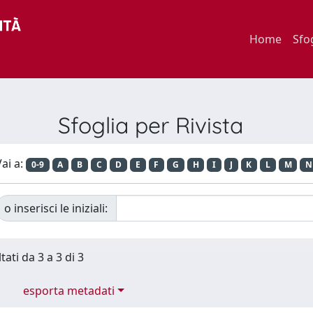
Home
Sfo
Sfoglia per Rivista
ai a:
0-9
A
B
C
D
E
F
G
H
I
J
K
L
M
N
o inserisci le iniziali:
tati da 3 a 3 di 3
esporta metadati