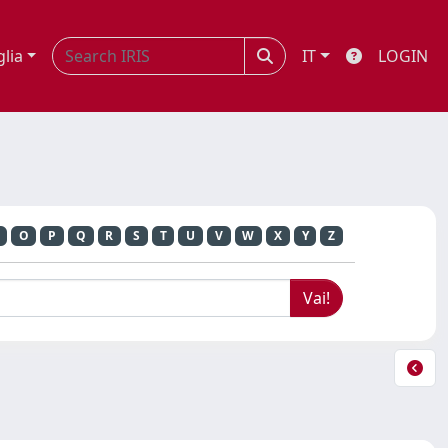
glia
IT
LOGIN
O
P
Q
R
S
T
U
V
W
X
Y
Z