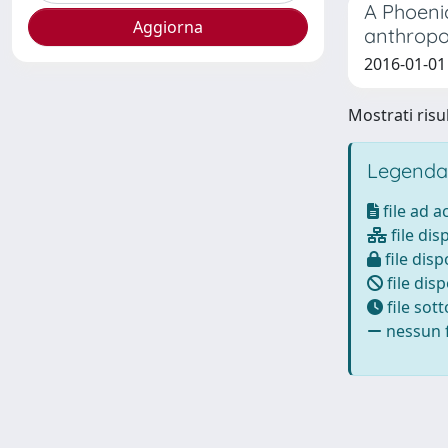
A Phoenic
anthropo
2016-01-01
Mostrati risul
Legenda
file ad 
file dis
file disp
file disp
file sot
nessun f