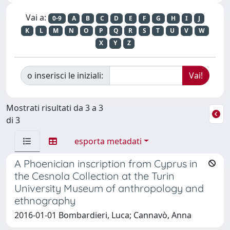
Vai a:
0-9
A
B
C
D
E
F
G
H
I
J
K
L
M
N
O
P
Q
R
S
T
U
V
W
X
Y
Z
o inserisci le iniziali:
Mostrati risultati da 3 a 3
di 3
esporta metadati
A Phoenician inscription from Cyprus in
the Cesnola Collection at the Turin
University Museum of anthropology and
ethnography
2016-01-01 Bombardieri, Luca; Cannavò, Anna