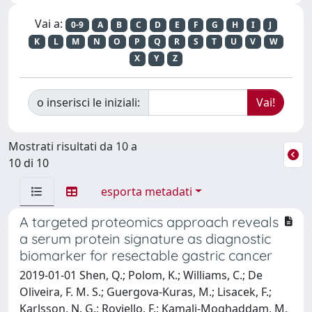
Vai a:
0-9
A
B
C
D
E
F
G
H
I
J
K
L
M
N
O
P
Q
R
S
T
U
V
W
X
Y
Z
o inserisci le iniziali:
Mostrati risultati da 10 a
10 di 10
esporta metadati
A targeted proteomics approach reveals
a serum protein signature as diagnostic
biomarker for resectable gastric cancer
2019-01-01 Shen, Q.; Polom, K.; Williams, C.; De
Oliveira, F. M. S.; Guergova-Kuras, M.; Lisacek, F.;
Karlsson, N. G.; Roviello, F.; Kamali-Moghaddam, M.