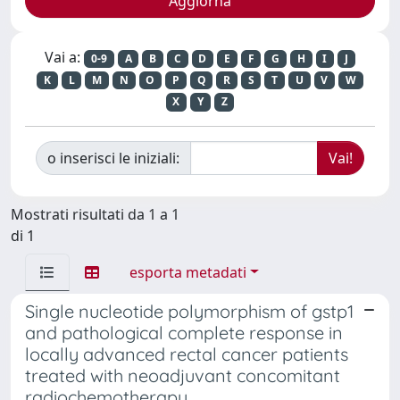
Vai a:
0-9
A
B
C
D
E
F
G
H
I
J
K
L
M
N
O
P
Q
R
S
T
U
V
W
X
Y
Z
o inserisci le iniziali:
Mostrati risultati da 1 a 1
di 1
esporta metadati
Single nucleotide polymorphism of gstp1
and pathological complete response in
locally advanced rectal cancer patients
treated with neoadjuvant concomitant
radiochemotherapy