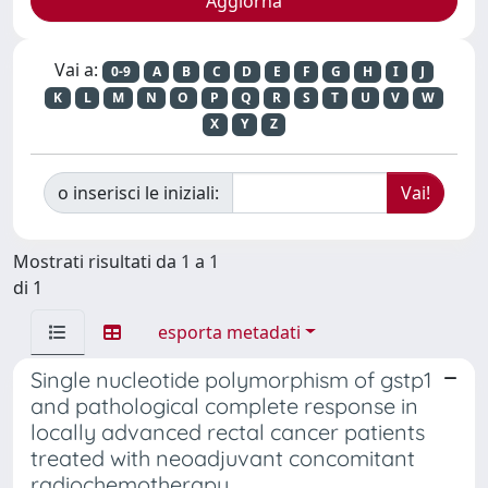
Vai a:
0-9
A
B
C
D
E
F
G
H
I
J
K
L
M
N
O
P
Q
R
S
T
U
V
W
X
Y
Z
o inserisci le iniziali:
Mostrati risultati da 1 a 1
di 1
esporta metadati
Single nucleotide polymorphism of gstp1
and pathological complete response in
locally advanced rectal cancer patients
treated with neoadjuvant concomitant
radiochemotherapy