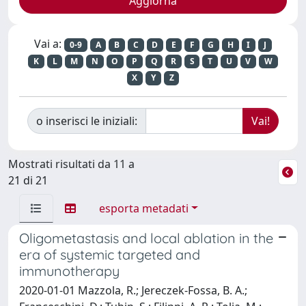
Vai a:
0-9
A
B
C
D
E
F
G
H
I
J
K
L
M
N
O
P
Q
R
S
T
U
V
W
X
Y
Z
o inserisci le iniziali:
Mostrati risultati da 11 a
21 di 21
esporta metadati
Oligometastasis and local ablation in the
era of systemic targeted and
immunotherapy
2020-01-01 Mazzola, R.; Jereczek-Fossa, B. A.;