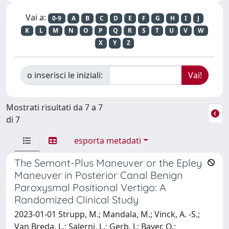
Vai a:
0-9
A
B
C
D
E
F
G
H
I
J
K
L
M
N
O
P
Q
R
S
T
U
V
W
X
Y
Z
o inserisci le iniziali:
Mostrati risultati da 7 a 7
di 7
esporta metadati
The Semont-Plus Maneuver or the Epley
Maneuver in Posterior Canal Benign
Paroxysmal Positional Vertigo: A
Randomized Clinical Study
2023-01-01 Strupp, M.; Mandala, M.; Vinck, A. -S.;
Van Breda, L.; Salerni, L.; Gerb, J.; Bayer, O.;