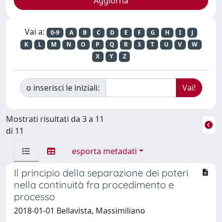
Vai a:
0-9
A
B
C
D
E
F
G
H
I
J
K
L
M
N
O
P
Q
R
S
T
U
V
W
X
Y
Z
o inserisci le iniziali:
Mostrati risultati da 3 a 11
di 11
esporta metadati
Il principio della separazione dei poteri
nella continuità fra procedimento e
processo
2018-01-01 Bellavista, Massimiliano