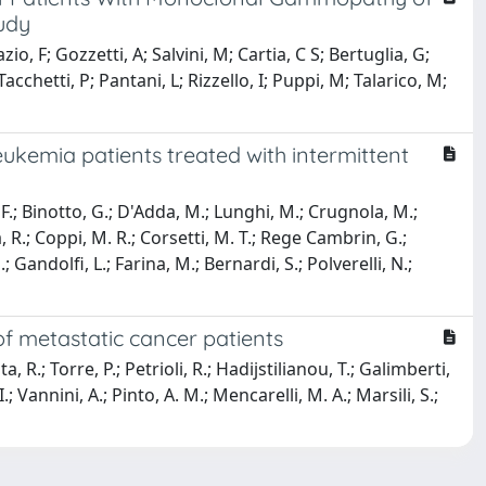
udy
o, F; Gozzetti, A; Salvini, M; Cartia, C S; Bertuglia, G;
Tacchetti, P; Pantani, L; Rizzello, I; Puppi, M; Talarico, M;
eukemia patients treated with intermittent
F.; Binotto, G.; D'Adda, M.; Lunghi, M.; Crugnola, M.;
a, R.; Coppi, M. R.; Corsetti, M. T.; Rege Cambrin, G.;
; Gandolfi, L.; Farina, M.; Bernardi, S.; Polverelli, N.;
f metastatic cancer patients
a, R.; Torre, P.; Petrioli, R.; Hadijstilianou, T.; Galimberti,
.; Vannini, A.; Pinto, A. M.; Mencarelli, M. A.; Marsili, S.;