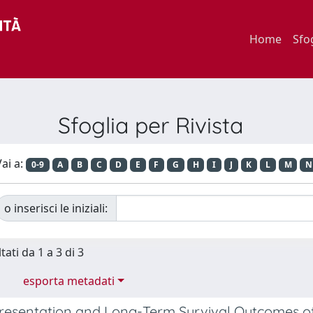
Home
Sfo
Sfoglia per Rivista
ai a:
0-9
A
B
C
D
E
F
G
H
I
J
K
L
M
N
o inserisci le iniziali:
tati da 1 a 3 di 3
esporta metadati
 Presentation and Long-Term Survival Outcomes 