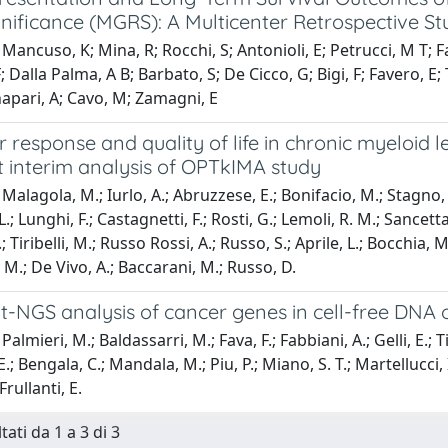
nificance (MGRS): A Multicenter Retrospective St
ancuso, K; Mina, R; Rocchi, S; Antonioli, E; Petrucci, M T; Fazi
; Dalla Palma, A B; Barbato, S; De Cicco, G; Bigi, F; Favero, E; 
anapari, A; Cavo, M; Zamagni, E
 response and quality of life in chronic myeloid l
st interim analysis of OPTkIMA study
Malagola, M.; Iurlo, A.; Abruzzese, E.; Bonifacio, M.; Stagno, 
L.; Lunghi, F.; Castagnetti, F.; Rosti, G.; Lemoli, R. M.; Sancett
Tiribelli, M.; Russo Rossi, A.; Russo, S.; Aprile, L.; Bocchia, M.
 M.; De Vivo, A.; Baccarani, M.; Russo, D.
-NGS analysis of cancer genes in cell-free DNA o
almieri, M.; Baldassarri, M.; Fava, F.; Fabbiani, A.; Gelli, E.; Tit
 E.; Bengala, C.; Mandala, M.; Piu, P.; Miano, S. T.; Martellucci, I
Frullanti, E.
tati da 1 a 3 di 3