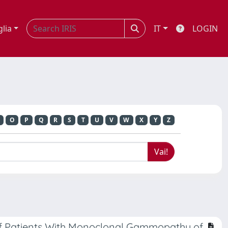
glia
IT
LOGIN
O
P
Q
R
S
T
U
V
W
X
Y
Z
of Patients With Monoclonal Gammopathy of