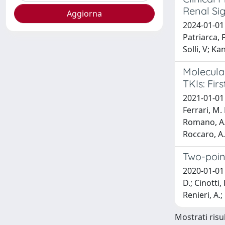
Renal Sig
2024-01-01 M
Patriarca, F
Solli, V; K
Molecular
TKIs: Fir
2021-01-01 
Ferrari, M. 
Romano, A.; 
Roccaro, A.
Two-point
2020-01-01 P
D.; Cinotti,
Renieri, A.; 
Mostrati risul