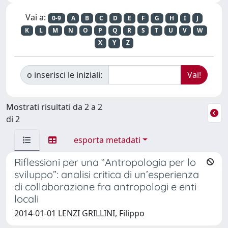
Vai a:
0-9
A
B
C
D
E
F
G
H
I
J
K
L
M
N
O
P
Q
R
S
T
U
V
W
X
Y
Z
o inserisci le iniziali:
Mostrati risultati da 2 a 2
di 2
esporta metadati
Riflessioni per una “Antropologia per lo
sviluppo”: analisi critica di un’esperienza
di collaborazione fra antropologi e enti
locali
2014-01-01 LENZI GRILLINI, Filippo