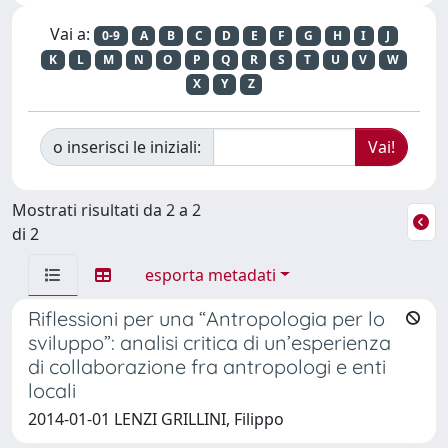
Vai a:
0-9
A
B
C
D
E
F
G
H
I
J
K
L
M
N
O
P
Q
R
S
T
U
V
W
X
Y
Z
o inserisci le iniziali:
Mostrati risultati da 2 a 2
di 2
esporta metadati
Riflessioni per una “Antropologia per lo
sviluppo”: analisi critica di un’esperienza
di collaborazione fra antropologi e enti
locali
2014-01-01 LENZI GRILLINI, Filippo