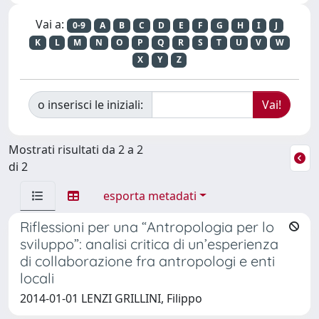
Vai a:
0-9
A
B
C
D
E
F
G
H
I
J
K
L
M
N
O
P
Q
R
S
T
U
V
W
X
Y
Z
o inserisci le iniziali:
Mostrati risultati da 2 a 2
di 2
esporta metadati
Riflessioni per una “Antropologia per lo
sviluppo”: analisi critica di un’esperienza
di collaborazione fra antropologi e enti
locali
2014-01-01 LENZI GRILLINI, Filippo