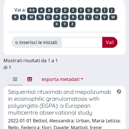
Vai a:
0-9
A
B
C
D
E
F
G
H
I
J
K
L
M
N
O
P
Q
R
S
T
U
V
W
X
Y
Z
o inserisci le iniziali:
Mostrati risultati da 1 a 1
di 1
esporta metadati
Sequential rituximab and mepolizumab
in eosinophilic granulomatosis with
polyangiitis (EGPA): a European
multicentre observational study
2022-01-01 Bettiol, Alessandra; Urban, Maria Letizia;
Bello, Federica; Fiori, Davide; Mattioli, Irene;