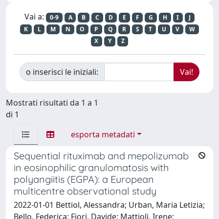
Vai a:
0-9
A
B
C
D
E
F
G
H
I
J
K
L
M
N
O
P
Q
R
S
T
U
V
W
X
Y
Z
o inserisci le iniziali:
Mostrati risultati da 1 a 1
di 1
esporta metadati
Sequential rituximab and mepolizumab
in eosinophilic granulomatosis with
polyangiitis (EGPA): a European
multicentre observational study
2022-01-01 Bettiol, Alessandra; Urban, Maria Letizia;
Bello, Federica; Fiori, Davide; Mattioli, Irene;