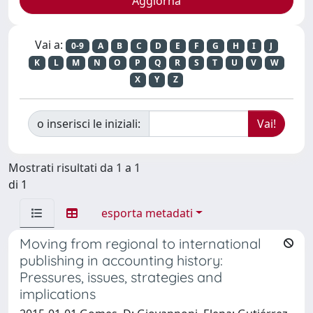
Vai a:
0-9
A
B
C
D
E
F
G
H
I
J
K
L
M
N
O
P
Q
R
S
T
U
V
W
X
Y
Z
o inserisci le iniziali:
Mostrati risultati da 1 a 1
di 1
esporta metadati
Moving from regional to international
publishing in accounting history:
Pressures, issues, strategies and
implications