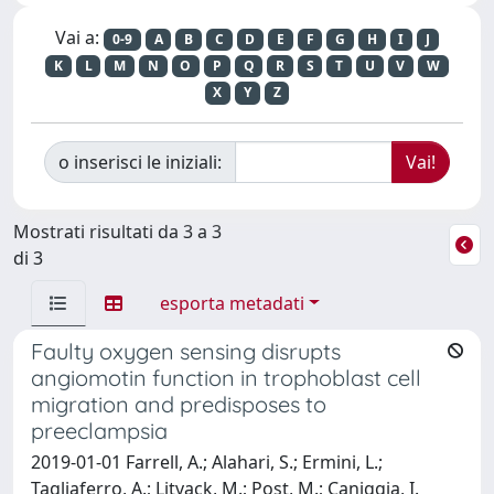
Vai a:
0-9
A
B
C
D
E
F
G
H
I
J
K
L
M
N
O
P
Q
R
S
T
U
V
W
X
Y
Z
o inserisci le iniziali:
Mostrati risultati da 3 a 3
di 3
esporta metadati
Faulty oxygen sensing disrupts
angiomotin function in trophoblast cell
migration and predisposes to
preeclampsia
2019-01-01 Farrell, A.; Alahari, S.; Ermini, L.;
Tagliaferro, A.; Litvack, M.; Post, M.; Caniggia, I.