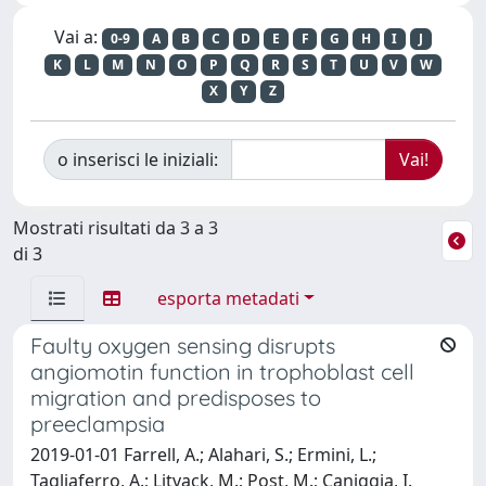
Vai a:
0-9
A
B
C
D
E
F
G
H
I
J
K
L
M
N
O
P
Q
R
S
T
U
V
W
X
Y
Z
o inserisci le iniziali:
Mostrati risultati da 3 a 3
di 3
esporta metadati
Faulty oxygen sensing disrupts
angiomotin function in trophoblast cell
migration and predisposes to
preeclampsia
2019-01-01 Farrell, A.; Alahari, S.; Ermini, L.;
Tagliaferro, A.; Litvack, M.; Post, M.; Caniggia, I.