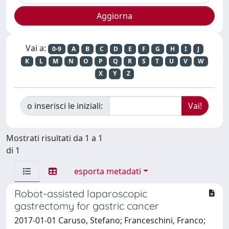
Vai a:
0-9
A
B
C
D
E
F
G
H
I
J
K
L
M
N
O
P
Q
R
S
T
U
V
W
X
Y
Z
o inserisci le iniziali:
Mostrati risultati da 1 a 1
di 1
esporta metadati
Robot-assisted laparoscopic
gastrectomy for gastric cancer
2017-01-01 Caruso, Stefano; Franceschini, Franco;