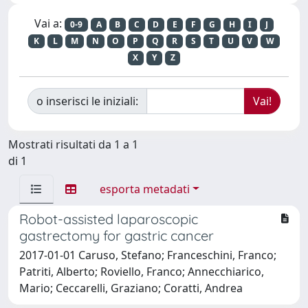
Vai a:
0-9
A
B
C
D
E
F
G
H
I
J
K
L
M
N
O
P
Q
R
S
T
U
V
W
X
Y
Z
o inserisci le iniziali:
Mostrati risultati da 1 a 1
di 1
esporta metadati
Robot-assisted laparoscopic
gastrectomy for gastric cancer
2017-01-01 Caruso, Stefano; Franceschini, Franco;
Patriti, Alberto; Roviello, Franco; Annecchiarico,
Mario; Ceccarelli, Graziano; Coratti, Andrea