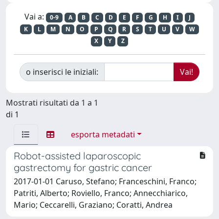
Vai a:
0-9
A
B
C
D
E
F
G
H
I
J
K
L
M
N
O
P
Q
R
S
T
U
V
W
X
Y
Z
o inserisci le iniziali:
Mostrati risultati da 1 a 1
di 1
esporta metadati
Robot-assisted laparoscopic
gastrectomy for gastric cancer
2017-01-01 Caruso, Stefano; Franceschini, Franco;
Patriti, Alberto; Roviello, Franco; Annecchiarico,
Mario; Ceccarelli, Graziano; Coratti, Andrea