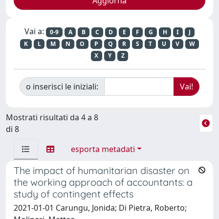
Vai a:
0-9
A
B
C
D
E
F
G
H
I
J
K
L
M
N
O
P
Q
R
S
T
U
V
W
X
Y
Z
o inserisci le iniziali:
Mostrati risultati da 4 a 8
di 8
esporta metadati
The impact of humanitarian disaster on
the working approach of accountants: a
study of contingent effects
2021-01-01 Carungu, Jonida; Di Pietra, Roberto;