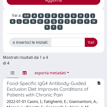
Vai a:
0-9
A
B
C
D
E
F
G
H
I
J
K
L
M
N
O
P
Q
R
S
T
U
V
W
X
Y
Z
o inserisci le iniziali:
Mostrati risultati da 1 a 4
di 4
esporta metadati
Food-Specific IgG4 Antibody-Guided
Exclusion Diet Improves Conditions of
Patients with Chronic Pain
2022-01-01 Casini, I.; Fatighenti, E.; Giannantoni, A.;