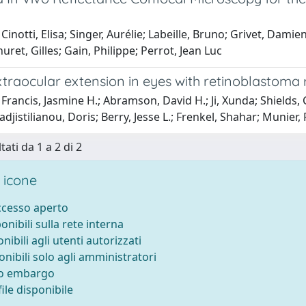
Cinotti, Elisa; Singer, Aurélie; Labeille, Bruno; Grivet, Dam
huret, Gilles; Gain, Philippe; Perrot, Jean Luc
xtraocular extension in eyes with retinoblastoma
Francis, Jasmine H.; Abramson, David H.; Ji, Xunda; Shields, Ca
adjistilianou, Doris; Berry, Jesse L.; Frenkel, Shahar; Munier, 
tati da 1 a 2 di 2
 icone
accesso aperto
ponibili sulla rete interna
onibili agli utenti autorizzati
onibili solo agli amministratori
to embargo
ile disponibile