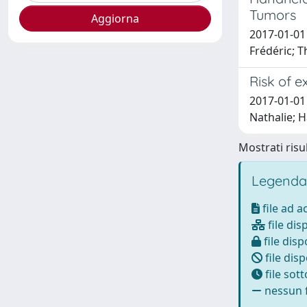
Tumors
2017-01-01 
Frédéric; T
Risk of e
2017-01-01 
Nathalie; H
Mostrati risul
Legenda
file ad 
file dis
file disp
file disp
file sot
nessun f