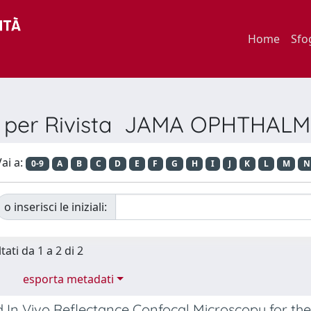
Home
Sfo
a per Rivista JAMA OPHTHA
ai a:
0-9
A
B
C
D
E
F
G
H
I
J
K
L
M
N
o inserisci le iniziali:
tati da 1 a 2 di 2
esporta metadati
 In Vivo Reflectance Confocal Microscopy for the