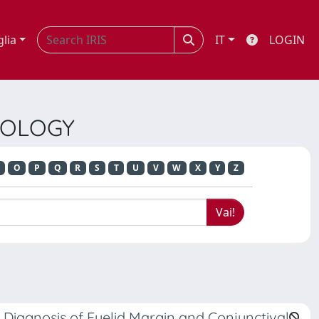
glia
IT
LOGIN
LMOLOGY
O
P
Q
R
S
T
U
V
W
X
Y
Z
 Diagnosis of Eyelid Margin and Conjunctival