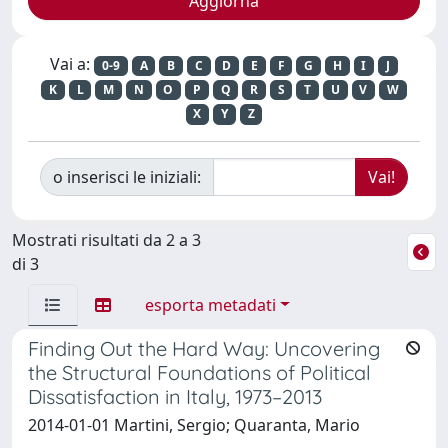
Vai a:
0-9
A
B
C
D
E
F
G
H
I
J
K
L
M
N
O
P
Q
R
S
T
U
V
W
X
Y
Z
o inserisci le iniziali:
Mostrati risultati da 2 a 3
di 3
esporta metadati
Finding Out the Hard Way: Uncovering
the Structural Foundations of Political
Dissatisfaction in Italy, 1973–2013
2014-01-01 Martini, Sergio; Quaranta, Mario