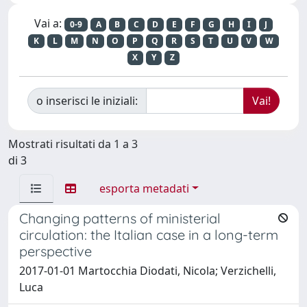
Vai a:
0-9
A
B
C
D
E
F
G
H
I
J
K
L
M
N
O
P
Q
R
S
T
U
V
W
X
Y
Z
o inserisci le iniziali:
Mostrati risultati da 1 a 3
di 3
esporta metadati
Changing patterns of ministerial
circulation: the Italian case in a long-term
perspective
2017-01-01 Martocchia Diodati, Nicola; Verzichelli,
Luca