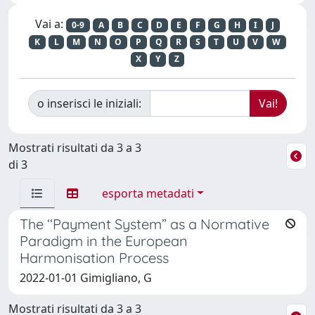
Vai a:
0-9
A
B
C
D
E
F
G
H
I
J
K
L
M
N
O
P
Q
R
S
T
U
V
W
X
Y
Z
o inserisci le iniziali:
Mostrati risultati da 3 a 3
di 3
esporta metadati
The ‘‘Payment System” as a Normative
Paradigm in the European
Harmonisation Process
2022-01-01 Gimigliano, G
Mostrati risultati da 3 a 3