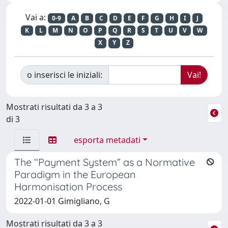
Vai a:
0-9
A
B
C
D
E
F
G
H
I
J
K
L
M
N
O
P
Q
R
S
T
U
V
W
X
Y
Z
o inserisci le iniziali:
Mostrati risultati da 3 a 3
di 3
esporta metadati
The ‘‘Payment System” as a Normative
Paradigm in the European
Harmonisation Process
2022-01-01 Gimigliano, G
Mostrati risultati da 3 a 3