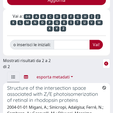
Vai a:
0-9
A
B
C
D
E
F
G
H
I
J
K
L
M
N
O
P
Q
R
S
T
U
V
W
X
Y
Z
o inserisci le iniziali:
Mostrati risultati da 2 a 2
di 2
esporta metadati
Structure of the intersection space
associated with Z/E photoisomerization
of retinal in rhodopsin proteins
2004-01-01 Migani, A.; Sinicropi, Adalgisa; Ferré, N.;