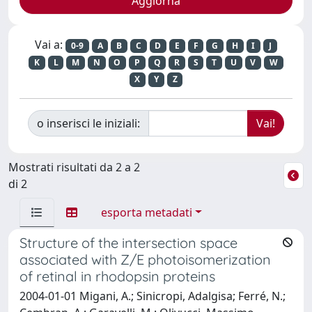
Vai a:
0-9
A
B
C
D
E
F
G
H
I
J
K
L
M
N
O
P
Q
R
S
T
U
V
W
X
Y
Z
o inserisci le iniziali:
Mostrati risultati da 2 a 2
di 2
esporta metadati
Structure of the intersection space
associated with Z/E photoisomerization
of retinal in rhodopsin proteins
2004-01-01 Migani, A.; Sinicropi, Adalgisa; Ferré, N.;