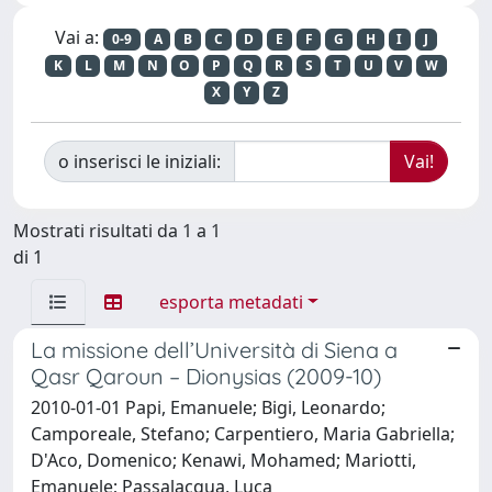
Vai a:
0-9
A
B
C
D
E
F
G
H
I
J
K
L
M
N
O
P
Q
R
S
T
U
V
W
X
Y
Z
o inserisci le iniziali:
Mostrati risultati da 1 a 1
di 1
esporta metadati
La missione dell’Università di Siena a
Qasr Qaroun – Dionysias (2009-10)
2010-01-01 Papi, Emanuele; Bigi, Leonardo;
Camporeale, Stefano; Carpentiero, Maria Gabriella;
D'Aco, Domenico; Kenawi, Mohamed; Mariotti,
Emanuele; Passalacqua, Luca