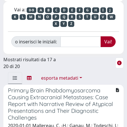
Vai a:
0-9
A
B
C
D
E
F
G
H
I
J
K
L
M
N
O
P
Q
R
S
T
U
V
W
X
Y
Z
o inserisci le iniziali:
Mostrati risultati da 17 a
20 di 20
esporta metadati
Primary Brain Rhabdomyosarcoma
Causing Extracranial Metastases: Case
Report with Narrative Review of Atypical
Presentations and Their Diagnostic
Challenges
2020-01-01 Mallereau, C. -H.; Ganau, M.; Todeschi, J.;