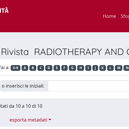
Home
Sfo
er Rivista RADIOTHERAPY AN
ai a:
0-9
A
B
C
D
E
F
G
H
I
J
K
L
M
N
o inserisci le iniziali:
tati da 10 a 10 di 10
esporta metadati