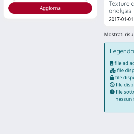
Texture a
analysis
2017-01-01 N
Mostrati risul
Legenda
file ad 
file dis
file disp
file disp
file sot
nessun f