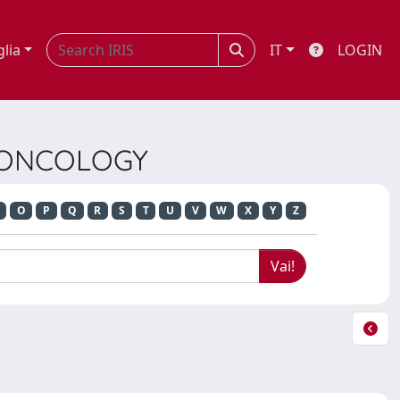
glia
IT
LOGIN
D ONCOLOGY
O
P
Q
R
S
T
U
V
W
X
Y
Z