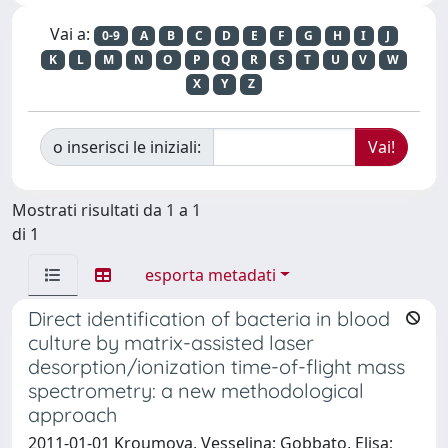
Vai a:
0-9
A
B
C
D
E
F
G
H
I
J
K
L
M
N
O
P
Q
R
S
T
U
V
W
X
Y
Z
o inserisci le iniziali:
Mostrati risultati da 1 a 1
di 1
esporta metadati
Direct identification of bacteria in blood
culture by matrix-assisted laser
desorption/ionization time-of-flight mass
spectrometry: a new methodological
approach
2011-01-01 Kroumova, Vesselina; Gobbato, Elisa;