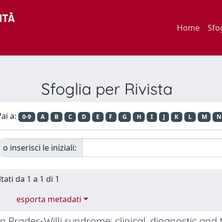
Home
Sfo
Sfoglia per Rivista
ai a:
0-9
A
B
C
D
E
F
G
H
I
J
K
L
M
N
o inserisci le iniziali:
tati da 1 a 1 di 1
esporta metadati
in Prader-Willi syndrome: clinical, diagnostic an