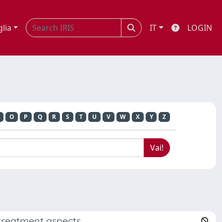
glia
IT
LOGIN
O
P
Q
R
S
T
U
V
W
X
Y
Z
d treatment aspects